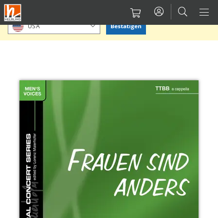
Direkt
Bitte Standort bestätigen oder einen anderen auswählen.
zum
Bestätigen
USA
Inhalt