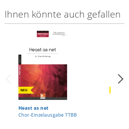
Ihnen könnte auch gefallen
NEU
NEU
Heast as net
Erinner
Chor-Einzelausgabe TTBB
Chor-Ei