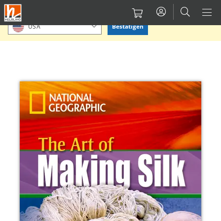
Direkt
Bitte Standort bestätigen oder einen anderen auswählen.
zum
Bestätigen
USA
Inhalt