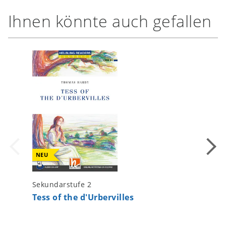
Ihnen könnte auch gefallen
NEU
Sekundarstufe 2
Sekundar
Tess of the d'Urbervilles
The Wo