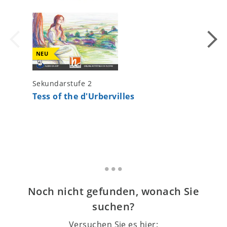
NEU
Sekundarstufe 2
Sekundar
Tess of the d'Urbervilles
The Wo
Noch nicht gefunden, wonach Sie
suchen?
Versuchen Sie es hier: