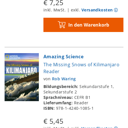
€ 7,25
inkl. MwSt. | exkl.
Versandkosten
In den Warenkorb
Amazing Science
The Missing Snows of Kilimanjaro
Reader
von
Rob Waring
Bildungsbereich:
Sekundarstufe 1,
Sekundarstufe 2
Sprachniveau:
CEFR B1
Lieferumfang:
Reader
ISBN:
978-1-4240-1085-1
€ 5,45