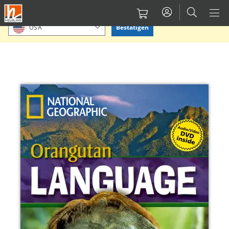
Direkt
Bitte Standort bestätigen oder einen anderen auswählen.
zum
Bestätigen
USA
Inhalt