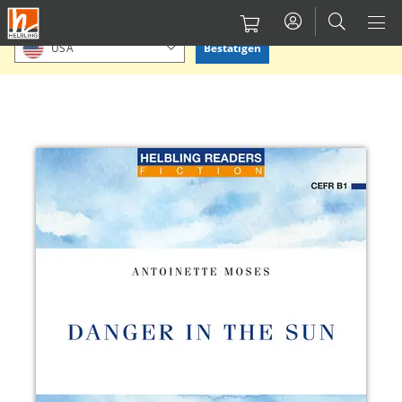
Direkt
Bitte Standort bestätigen oder einen anderen auswählen.
zum
Bestätigen
USA
Inhalt