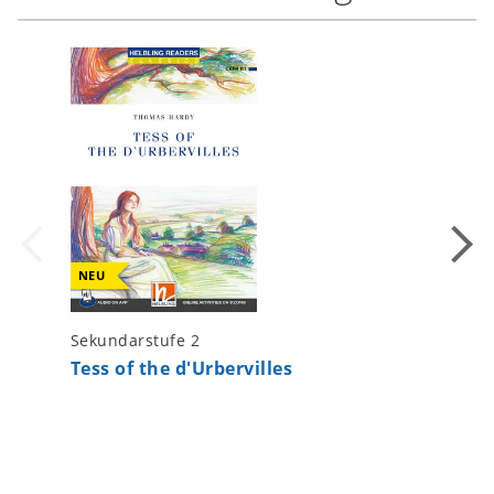
NEU
Sekundarstufe 2
Sekundar
Tess of the d'Urbervilles
The Wo