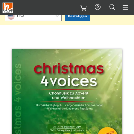
Direkt
Bitte Standort bestätigen oder einen anderen auswählen.
zum
Bestätigen
USA
Inhalt