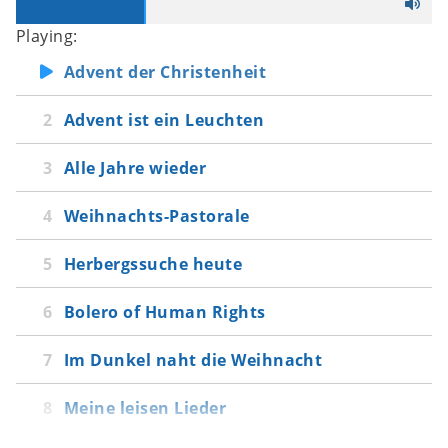
Im Dunkel naht die Weihnacht
Playing:
Meine leisen Lieder
Neigt sich’s Jahr adventlich
Advent der Christenheit
Es naht ein Licht
Advent ist ein Leuchten
Botschaft jener Christnacht
Die stillste Zeit
Alle Jahre wieder
Himmlischer Adventjodler
Weihnachts-Pastorale
Mache dich auf und werde licht
Joulun kellot
Herbergssuche heute
Der Nebelmond (Wenn sich die Sonne
wendet)
Bolero of Human Rights
A las doce de la noche
Die Sommerblume unterm Schnee
Im Dunkel naht die Weihnacht
The Blessing of Light
Meine leisen Lieder
Lux Aurumque
Ave Maria