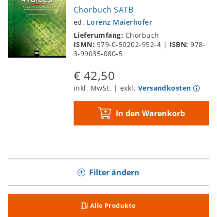
Leise rieselt der Schnee
Chorbuch SATB
Nightwind Lullaby
ed.
Lorenz Maierhofer
Magic is the Christmas Day
Lieferumfang:
Chorbuch
ISMN:
979-0-50202-952-4
|
ISBN:
978-
Joyful Christmas Eve
3-99035-080-5
Rudolph the Red Nosed Reindeer
€ 42,50
Santa Baby
inkl. MwSt. | exkl.
Versandkosten
Last Christmas
Go, Tell It on the Mountain
In den Warenkorb
Christmas Lullaby
Shepherds Run
Down in Bethlehem
On a Cheerful Christmas Eve (Good
Filter ändern
News)
Christmas has Come
Weihnacht, bitte wenden
Alle Produkte
Salamu Mama Maria (African Ave Maria)