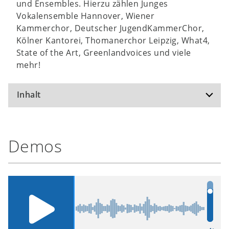
und Ensembles. Hierzu zählen Junges
Vokalensemble Hannover, Wiener
Kammerchor, Deutscher JugendKammerChor,
Kölner Kantorei, Thomanerchor Leipzig, What4,
State of the Art, Greenlandvoices und viele
mehr!
Inhalt
CD 1 – The Blessing of Light:
Demos
Advent der Christenheit
Advent ist ein Leuchten
Alle Jahre wieder
Weihnachts-Pastorale
Herbergssuche heute
Bolero of Human Rights