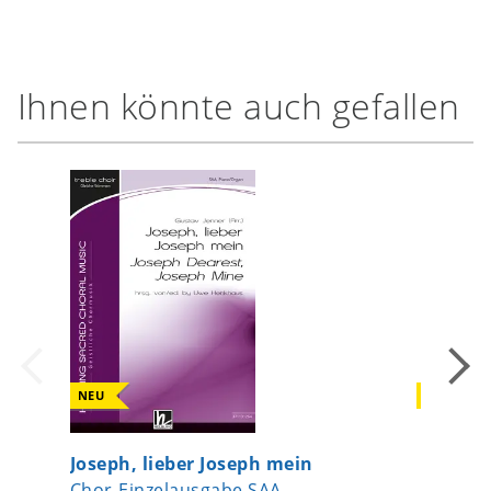
Ihnen könnte auch gefallen
NEU
NEU
Joseph, lieber Joseph mein
Singe u
Chor-Einzelausgabe SAA
Chor-Ei