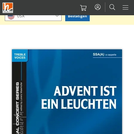
Direkt
Bitte Standort bestätigen oder einen anderen auswählen.
zum
Bestätigen
USA
Inhalt