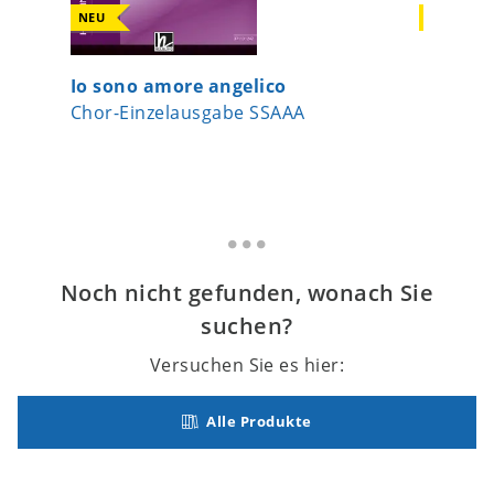
NEU
NEU
Io sono amore angelico
Heast a
Chor-Einzelausgabe SSAAA
Chor-Ei
Noch nicht gefunden, wonach Sie
suchen?
Versuchen Sie es hier:
Alle Produkte