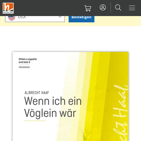
Direkt
Bitte Standort bestätigen oder einen anderen auswählen.
zum
Bestätigen
USA
Inhalt