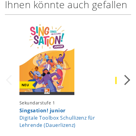
Ihnen könnte auch gefallen
NEU
NEU
Sekundar
Sekundarstufe 1
Warmin
Singsation! junior
Digitale Toolbox Schullizenz für
Lehrende (Dauerlizenz)