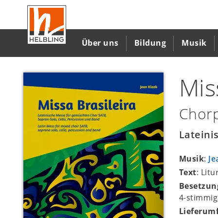
Direkt
zum
Inhalt
Über uns
Bildung
Musik
Mis
Chorp
Lateini
Musik
:
Je
Text
: Lit
Besetzun
4-stimmig
Lieferum