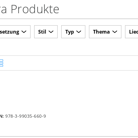
ra Produkte
setzung
Stil
Typ
Thema
Lie
N:
978-3-99035-660-9