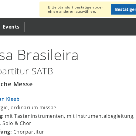
Bitte Standort bestätigen oder
Bestätige
einen anderen auswählen.
Events
sa Brasileira
artitur SATB
sche Messe
an Kleeb
urgie, ordinarium missae
g
: mit Tasteninstrumenten, mit Instrumentalbegleitung,
, Solo & Chor
fang:
Chorpartitur