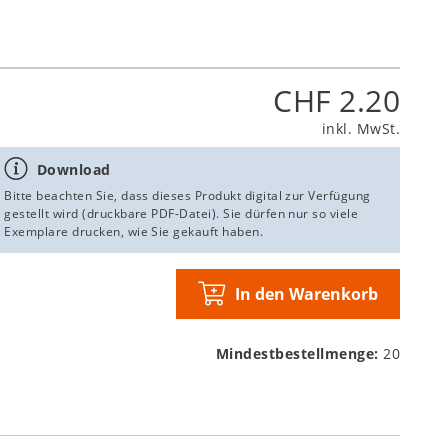
CHF 2.20
inkl. MwSt.
Download
Bitte beachten Sie, dass dieses Produkt digital zur Verfügung
gestellt wird (druckbare PDF-Datei). Sie dürfen nur so viele
Exemplare drucken, wie Sie gekauft haben.
In den Warenkorb
Mindestbestellmenge:
20