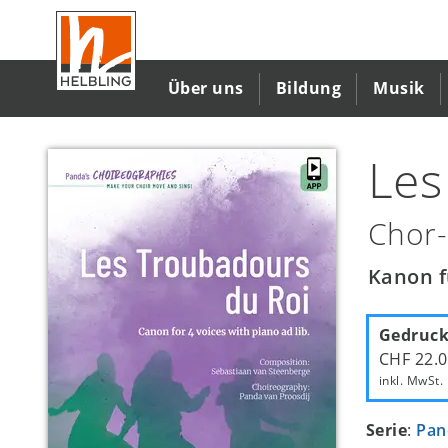
Direkt
zum
Inhalt
Über uns
Bildung
Musik
Les
Chor-
Kanon f
Gedruck
CHF 22.
inkl. MwSt.
Serie
:
Pan