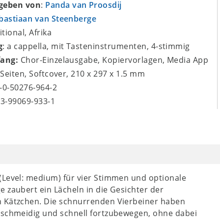
geben von
:
Panda van Proosdij
bastiaan van Steenberge
itional, Afrika
g
: a cappella, mit Tasteninstrumenten, 4-stimmig
fang:
Chor-Einzelausgabe, Kopiervorlagen, Media App
8 Seiten, Softcover, 210 x 297 x 1.5 mm
9-0-50276-964-2
-3-99069-933-1
(Level: medium) für vier Stimmen und optionale
 zaubert ein Lächeln in die Gesichter der
n Kätzchen. Die schnurrenden Vierbeiner haben
geschmeidig und schnell fortzubewegen, ohne dabei