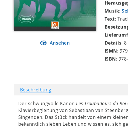
Herausge
Musik
:
Se
Text
: Trad
Besetzun
Lieferum
Ansehen
Details
: 
ISMN
: 97
ISBN
: 978
Beschreibung
Der schwungvolle Kanon
Les Troubadours du Roi
Klavierbegleitung von Sebastiaan van Steenberge
Singenden. Das Stück handelt von einem kleine
bekanntlich sieben Leben und wissen es, sich 