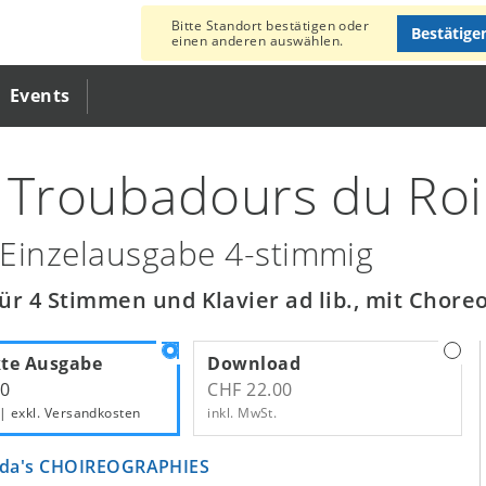
Bitte Standort bestätigen oder
Bestätige
einen anderen auswählen.
Events
 Troubadours du Roi
Einzelausgabe 4-stimmig
ür 4 Stimmen und Klavier ad lib., mit Chore
te Ausgabe
Download
00
CHF 22.00
 | exkl.
Versandkosten
inkl. MwSt.
da's CHOIREOGRAPHIES