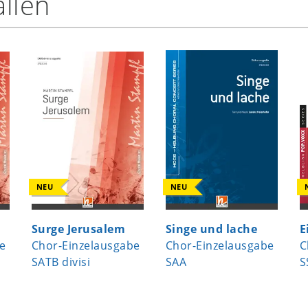
llen
NEU
NEU
Surge Jerusalem
Singe und lache
E
e
Chor-Einzelausgabe
Chor-Einzelausgabe
C
SATB divisi
SAA
S