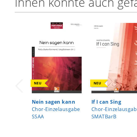
Ihnen könnte auch gefa
NEU
NEU
Nein sagen kann
If I can Sing
Chor-Einzelausgabe
Chor-Einzelausgab
SSAA
SMATBarB