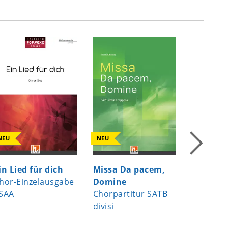
NEU
NEU
NEU
in Lied für dich
Missa Da pacem,
Nein sa
hor-Einzelausgabe
Domine
Chor-Ei
SAA
Chorpartitur SATB
SAATB
divisi