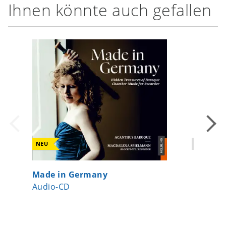
Ihnen könnte auch gefallen
NEU
COMING 
Made in Germany
6 Sonat
Audio-CD
Vol. 1: 