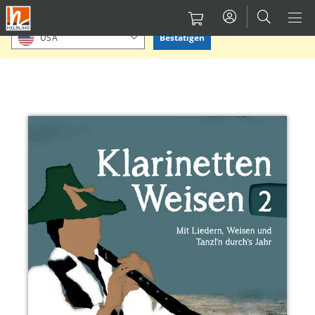
Direkt
Bitte Standort bestätigen oder einen anderen auswählen.
zum
Bestätigen
USA
Inhalt