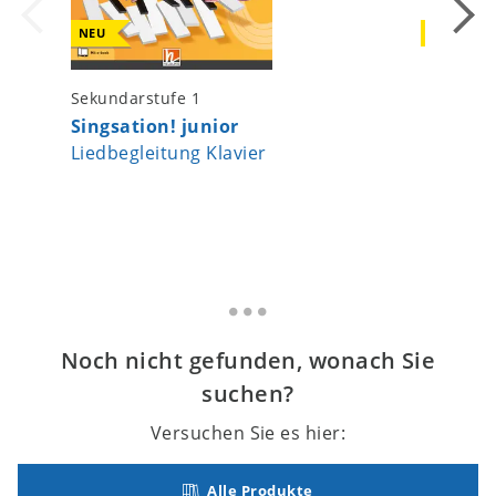
NEU
NEU
Sekundarstufe 1
Sekundar
Singsation! junior
Singsat
Liedbegleitung Klavier
Digitale
Noch nicht gefunden, wonach Sie
suchen?
Versuchen Sie es hier:
Alle Produkte