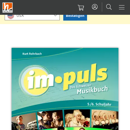
Direkt
Bitte Standort bestätigen oder einen anderen auswählen.
zum
Bestätigen
USA
Inhalt