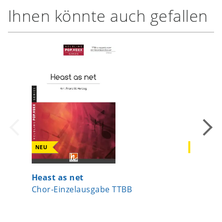
Ihnen könnte auch gefallen
NEU
NEU
Heast as net
Lebe wo
Chor-Einzelausgabe TTBB
Chor-Ei