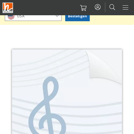
Direkt
Bitte Standort bestätigen oder einen anderen auswählen.
zum
Bestätigen
USA
Inhalt