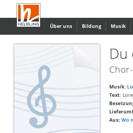
Direkt
zum
Inhalt
Über uns
Bildung
Musik
Du 
Chor-
Musik
:
Lo
Text
: Lor
Besetzun
Lieferum
Aus:
Wo m