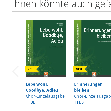
Ihnen könnte auch gefa
NEU
NEU
Lebe wohl,
Erinnerungen
Goodbye, Adieu
bleiben
Chor-Einzelausgabe
Chor-Einzelausgab
TTBB
TTBB