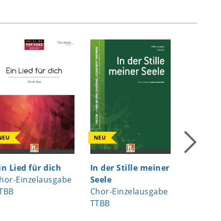
NEU
NEU
NEU
in Lied für dich
In der Stille meiner
Heast as
hor-Einzelausgabe
Seele
Chor-Ei
TBB
Chor-Einzelausgabe
TTBB
TTBB