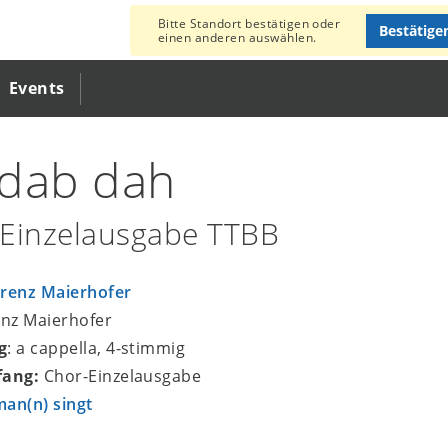
Bitte Standort bestätigen oder
Bestätige
einen anderen auswählen.
Events
dab dah
Einzelausgabe TTBB
renz Maierhofer
enz Maierhofer
g
: a cappella, 4-stimmig
fang:
Chor-Einzelausgabe
an(n) singt