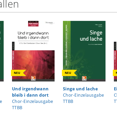
llen
NEU
NEU
Und irgendwann
Singe und lache
E
bleib i dann dort
Chor-Einzelausgabe
C
e
Chor-Einzelausgabe
TTBB
T
TTBB