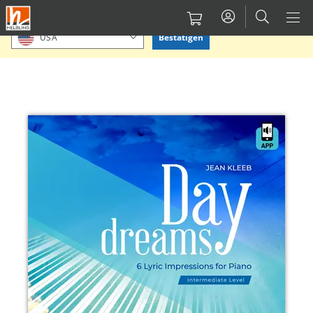
Direkt
Bitte Standort bestätigen oder einen anderen auswählen.
zum
Bestätigen
USA
Inhalt