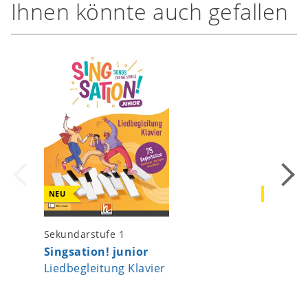
Ihnen könnte auch gefallen
NEU
NEU
Sekundarstufe 1
Gesten 
Singsation! junior
Sammlu
Liedbegleitung Klavier