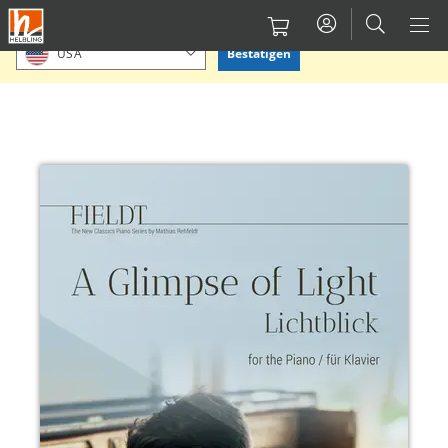
Direkt
Bitte Standort bestätigen oder einen anderen auswählen.
zum
Bestätigen
USA
Inhalt