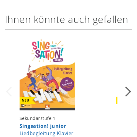
Ihnen könnte auch gefallen
NEU
NEU
Sekundarstufe 1
Gesten 
Singsation! junior
Sammlu
Liedbegleitung Klavier