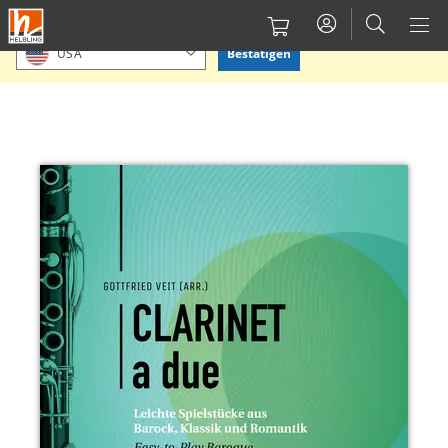
Direkt
Bitte Standort bestätigen oder einen anderen auswählen.
zum
Bestätigen
USA
Inhalt