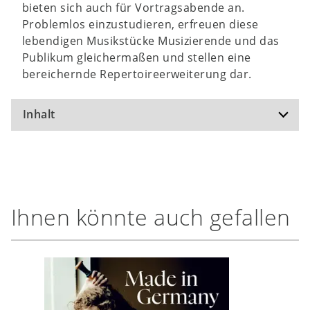
bieten sich auch für Vortragsabende an.
Problemlos einzustudieren, erfreuen diese
lebendigen Musikstücke Musizierende und das
Publikum gleichermaßen und stellen eine
bereichernde Repertoireerweiterung dar.
Inhalt
Marsch (Altenglisch / Old English)
Menuett (Anonym.)
Bourée (Johann Krieger, 1652–1735)
Ihnen könnte auch gefallen
Menuett (Johann Caspar Ferdinand
Fischer, 1665–1746)
Marsch (Leopold Mozart, 1719–1787)
Menuett (Michel Courette, 1709–1795)
Gavotte (Nicolas Chédeville, 1705–1782)
Menuett (Georg Philipp Telemann, 1681–