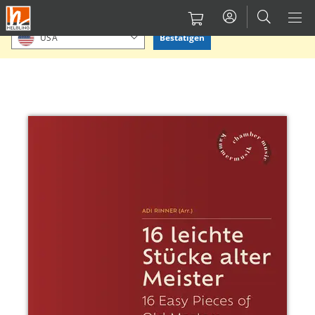
Direkt
Bitte Standort bestätigen oder einen anderen auswählen.
zum
Bestätigen
USA
Inhalt