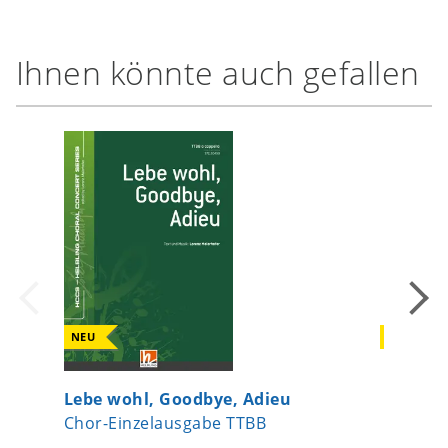
Ihnen könnte auch gefallen
NEU
NEU
Lebe wohl, Goodbye, Adieu
Und irg
Chor-Einzelausgabe TTBB
Chor-Ei