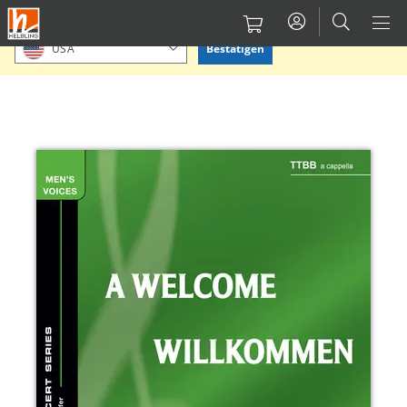
Direkt
Bitte Standort bestätigen oder einen anderen auswählen.
zum
Bestätigen
USA
Inhalt