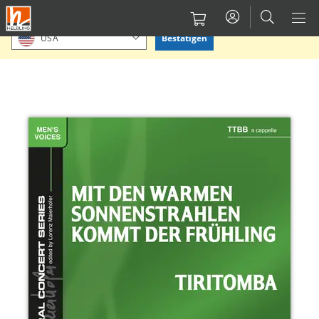
Direkt
Bitte Standort bestätigen oder einen anderen auswählen.
zum
Bestätigen
USA
Inhalt