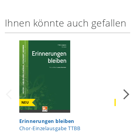
Ihnen könnte auch gefallen
NEU
NEU
Erinnerungen bleiben
In der 
Chor-Einzelausgabe TTBB
Chor-Ei