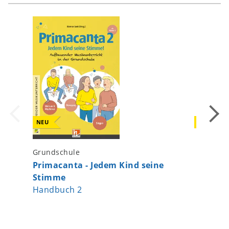
NEU
NEU
Grundschule
Grundsc
Primacanta - Jedem Kind seine
Primaca
Stimme
Stimme
Handbuch 2
Medienp