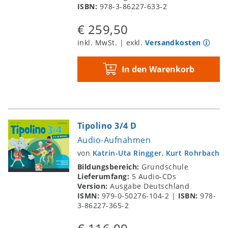
ISBN:
978-3-86227-633-2
€ 259,50
inkl. MwSt. | exkl.
Versandkosten
In den Warenkorb
Tipolino 3/4 D
Audio-Aufnahmen
von
Katrin-Uta Ringger
,
Kurt Rohrbach
Bildungsbereich:
Grundschule
Lieferumfang:
5 Audio-CDs
Version:
Ausgabe Deutschland
ISMN:
979-0-50276-104-2
|
ISBN:
978-
3-86227-365-2