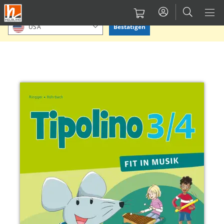
Direkt
Bitte Standort bestätigen oder einen anderen auswählen.
zum
Bestätigen
USA
Inhalt