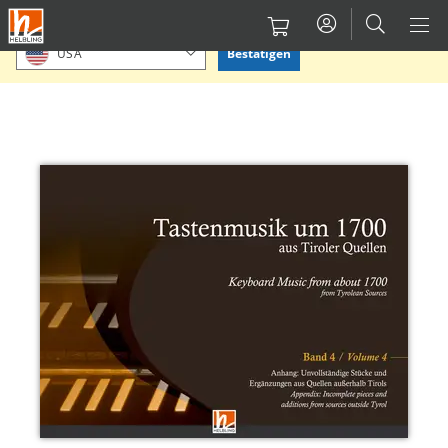
Direkt
Bitte Standort bestätigen oder einen anderen auswählen.
zum
Bestätigen
USA
Inhalt