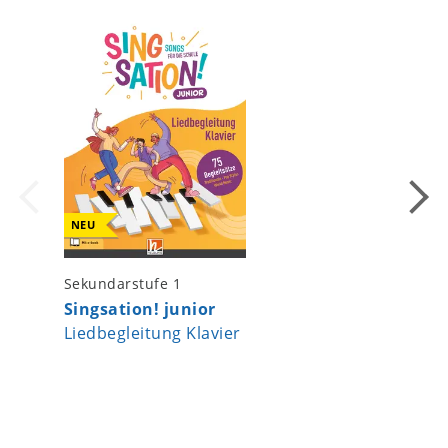
NEU
Sekundarstufe 1
Piano 
Singsation! junior
Sammlu
Liedbegleitung Klavier