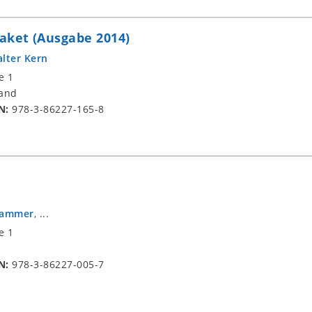
ket (Ausgabe 2014)
lter Kern
e 1
and
N:
978-3-86227-165-8
hammer
, ...
e 1
N:
978-3-86227-005-7