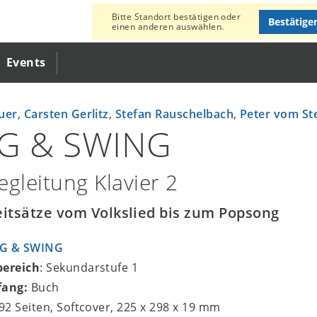
Bitte Standort bestätigen oder
Bestätige
einen anderen auswählen.
Events
uer
,
Carsten Gerlitz
,
Stefan Rauschelbach
,
Peter vom St
NG & SWING
egleitung Klavier 2
eitsätze vom Volkslied bis zum Popsong
NG & SWING
bereich
: Sekundarstufe 1
fang:
Buch
192 Seiten, Softcover, 225 x 298 x 19 mm