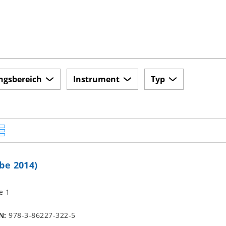
ngsbereich
Instrument
Typ
be 2014)
e 1
N:
978-3-86227-322-5