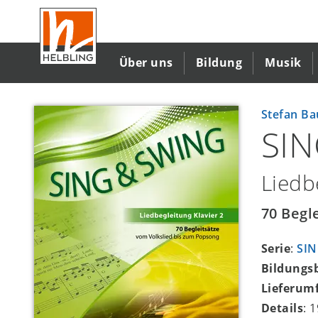
Direkt
zum
Inhalt
Über uns
Bildung
Musik
Stefan Ba
SI
Liedb
70 Begl
Serie
:
SI
Bildungs
Lieferum
Details
: 