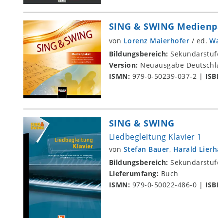
SING & SWING Medienpa
von
Lorenz Maierhofer
/
ed.
Wa
Bildungsbereich:
Sekundarstuf
Version:
Neuausgabe Deutschl
ISMN:
979-0-50239-037-2
|
ISB
SING & SWING
Liedbegleitung Klavier 1
von
Stefan Bauer
,
Harald Lier
Bildungsbereich:
Sekundarstuf
Lieferumfang:
Buch
ISMN:
979-0-50022-486-0
|
ISB