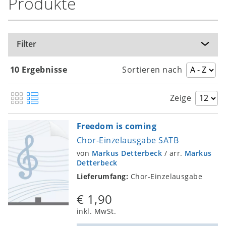
Produkte
Download
€ 1,90
In
den
inkl. MwSt.
Warenkorb
Filter
Thina singu
10 Ergebnisse
Sortieren nach
Chor-Einzelausgabe SATB
Markus Detterbeck
, Traditional, Südafrika / ed.
Zeige
Markus Detterbeck
Freedom is coming
Download
Chor-Einzelausgabe SATB
€ 1,90
In
von
Markus Detterbeck
/
arr.
Markus
Detterbeck
den
inkl. MwSt.
Warenkorb
Lieferumfang:
Chor-Einzelausgabe
€ 1,90
Thula sizwe
inkl. MwSt.
Chor-Einzelausgabe SATB