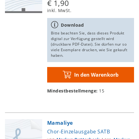
€ 1,90
Thula mtwana wami
inkl. MwSt.
Chor-Einzelausgabe SATB
Markus Detterbeck
, Traditional, Südafrika / ed.
Download
Markus Detterbeck
Bitte beachten Sie, dass dieses Produkt
digital zur Verfügung gestellt wird
(druckbare PDF-Datei). Sie dürfen nur so
viele Exemplare drucken, wie Sie gekauft
Download
haben.
€ 1,90
In
den
inkl. MwSt.
In den Warenkorb
Warenkorb
Mindestbestellmenge:
15
Hamba kahle
Chor-Einzelausgabe SATB
Markus Detterbeck
, Traditional, Südafrika
Mamaliye
Download
Chor-Einzelausgabe SATB
€ 1,90
In