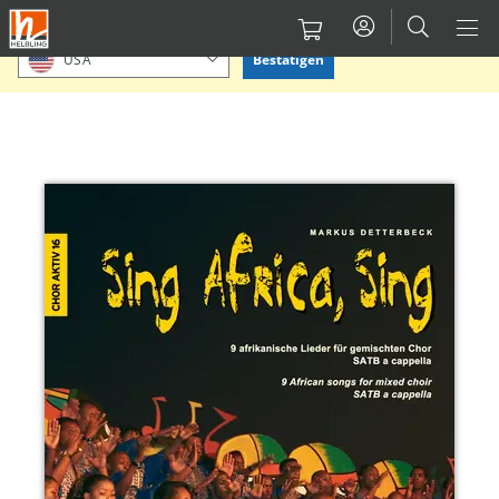
Direkt
Bitte Standort bestätigen oder einen anderen auswählen.
zum
Bestätigen
USA
Inhalt