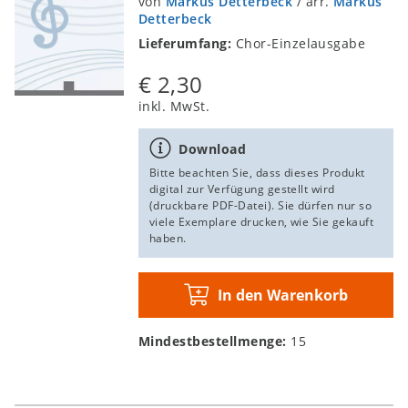
von
Markus Detterbeck
/
arr.
Markus
den
inkl. MwSt.
Detterbeck
Warenkorb
Lieferumfang:
Chor-Einzelausgabe
€ 2,30
Freedom is coming
Chor-Einzelausgabe SATB
inkl. MwSt.
Markus Detterbeck
, Traditional, Südafrika / ed.
Markus Detterbeck
Download
Bitte beachten Sie, dass dieses Produkt
digital zur Verfügung gestellt wird
(druckbare PDF-Datei). Sie dürfen nur so
Download
viele Exemplare drucken, wie Sie gekauft
€ 1,90
In
haben.
den
inkl. MwSt.
Warenkorb
In den Warenkorb
Mindestbestellmenge:
15