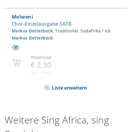
Warenkorb
Molweni
Chor-Einzelausgabe SATB
Markus Detterbeck
, Traditional, Südafrika / ed.
Markus Detterbeck
Download
€ 2,30
In
den
inkl. MwSt.
Warenkorb
Liste erweitern
Sesithi bonga
Chor-Einzelausgabe SATB
Markus Detterbeck
, Traditional, Südafrika / ed.
Markus Detterbeck
Weitere Sing Africa, sing