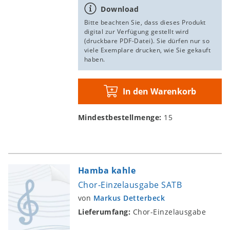
Markus Detterbeck
, Traditional, Südafrika / ed.
Download
Markus Detterbeck
Bitte beachten Sie, dass dieses Produkt
digital zur Verfügung gestellt wird
(druckbare PDF-Datei). Sie dürfen nur so
Download
viele Exemplare drucken, wie Sie gekauft
€ 2,30
In
haben.
den
inkl. MwSt.
Warenkorb
In den Warenkorb
Revival
Mindestbestellmenge:
15
Chor-Einzelausgabe SATB
Markus Detterbeck
, Traditional, Südafrika / ed.
Markus Detterbeck
Hamba kahle
Download
Chor-Einzelausgabe SATB
€ 2,30
In
von
Markus Detterbeck
den
inkl. MwSt.
Lieferumfang:
Chor-Einzelausgabe
Warenkorb