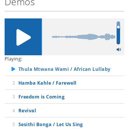
Demos
Molweni /
Let’s say hello
Sesithi bonga /
Let us sing
Thina singo /
Let us be the burning fire
Thula sizwe /
Any day now
Thula mtwana wami /
African lullaby
Revival
Hamba kahle /
Farewell
Freedom is coming
Playing:
Thula Mtwana Wami / African Lullaby
Hamba Kahle / Farewell
Freedom is Coming
Revival
Sesithi Bonga / Let Us Sing