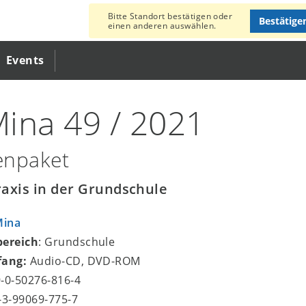
Bitte Standort bestätigen oder
Bestätige
einen anderen auswählen.
Events
ina 49 / 2021
enpaket
axis in der Grundschule
Mina
bereich
: Grundschule
fang:
Audio-CD, DVD-ROM
9-0-50276-816-4
8-3-99069-775-7