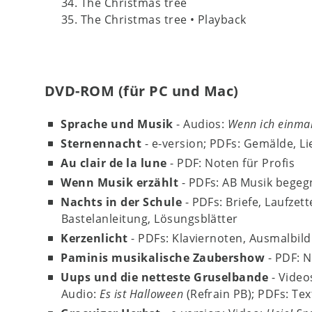
34. The Christmas tree
35. The Christmas tree • Playback
DVD-ROM (für PC und Mac)
Sprache und Musik
- Audios:
Wenn ich einmal
Sternennacht
- e-version; PDFs: Gemälde, L
Au clair de la lune
- PDF: Noten für Profis
Wenn Musik erzählt
- PDFs: AB Musik begeg
Nachts in der Schule
- PDFs: Briefe, Laufzet
Bastelanleitung, Lösungsblätter
Kerzenlicht
- PDFs: Klaviernoten, Ausmalbild
Paminis musikalische Zaubershow
- PDF: 
Uups und die netteste Gruselbande
- Video
Audio:
Es ist Halloween
(Refrain PB); PDFs: Te