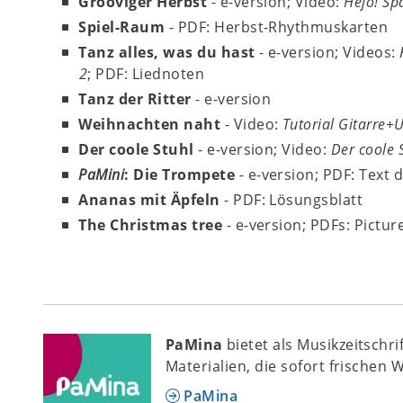
Grooviger Herbst
- e-version; Video:
Hejo! S
Spiel-Raum
- PDF: Herbst-Rhythmuskarten
Tanz alles, was du hast
- e-version; Videos:
2
; PDF: Liednoten
Tanz der Ritter
- e-version
Weihnachten naht
- Video:
Tutorial Gitarre+
Der coole Stuhl
- e-version; Video:
Der coole 
PaMini
: Die Trompete
- e-version; PDF: Text 
Ananas mit Äpfeln
- PDF: Lösungsblatt
The Christmas tree
- e-version; PDFs: Pictu
PaMina
bietet als Musikzeitschr
Materialien, die sofort frischen 
PaMina