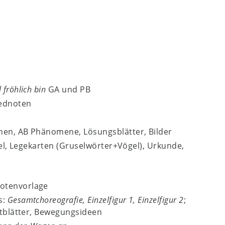
 fröhlich bin
GA und PB
iednoten
nen, AB Phänomene, Lösungsblätter, Bilder
tel, Legekarten (Gruselwörter+Vögel), Urkunde,
Notenvorlage
s:
Gesamtchoreografie, Einzelfigur 1, Einzelfigur 2
;
xtblätter, Bewegungsideen