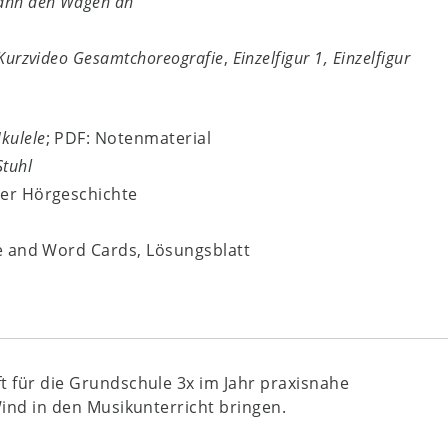
pann den Wagen an
Kurzvideo Gesamtchoreografie
,
Einzelfigur 1, Einzelfigur
Ukulele
; PDF: Notenmaterial
Stuhl
der Hörgeschichte
re and Word Cards, Lösungsblatt
ift für die Grundschule 3x im Jahr praxisnahe
Wind in den Musikunterricht bringen.