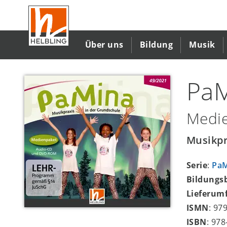
Direkt
zum
Inhalt
Über uns
Bildung
Musik
PaM
Medi
Musikpr
Serie
:
Pa
Bildungs
Lieferum
ISMN
: 97
ISBN
: 97