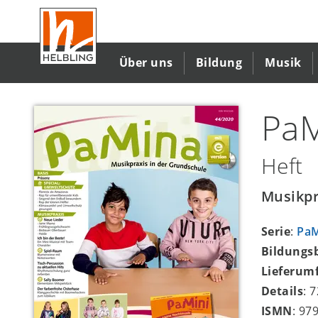
Direkt
zum
Inhalt
Über uns
Bildung
Musik
PaM
Heft
Musikpr
Serie
:
Pa
Bildungs
Lieferum
Details
: 
ISMN
: 97