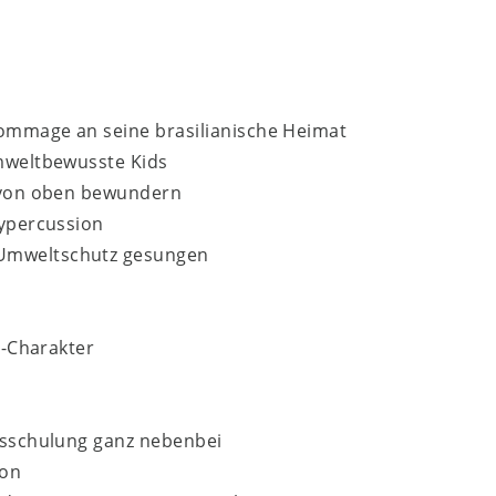
Hommage an seine brasilianische Heimat
umweltbewusste Kids
l von oben bewundern
dypercussion
Umweltschutz gesungen
m-Charakter
usschulung ganz nebenbei
non