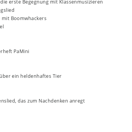
r die erste Begegnung mit Klassenmusizieren
gslied
te mit Boomwhackers
el
rheft PaMini
 über ein heldenhaftes Tier
edenslied, das zum Nachdenken anregt