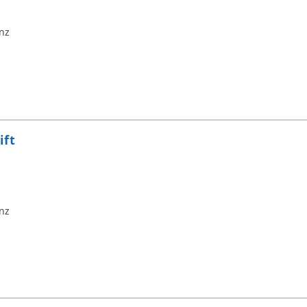
nz
ift
nz