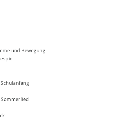
Stimme und Bewegung
espiel
m Schulanfang
s Sommerlied
ück