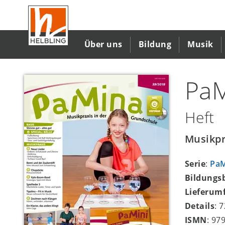
Direkt
zum
Inhalt
Über uns
Bildung
Musik
PaM
Heft
Musikpr
Serie
:
Pa
Bildungs
Lieferum
Details
: 
ISMN
: 97