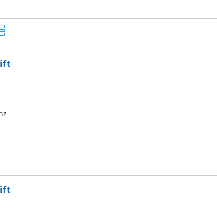
ift
nz
ift