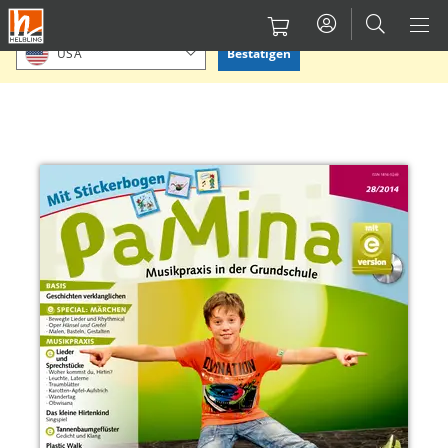
Direkt
Bitte Standort bestätigen oder einen anderen auswählen.
zum
Bestätigen
USA
Inhalt