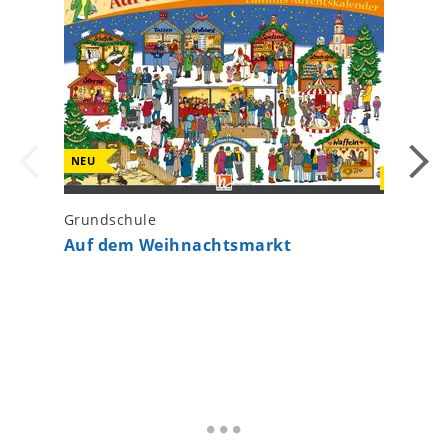
NEU
NEU
Grundschule
Grundsc
Auf dem Weihnachtsmarkt
Lani 4 
Paket L