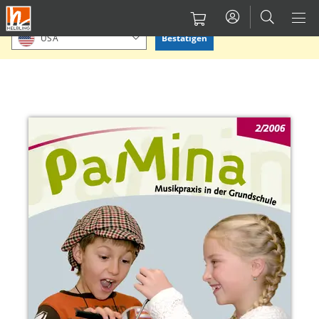
Direkt
Bitte Standort bestätigen oder einen anderen auswählen.
zum
Bestätigen
USA
Inhalt