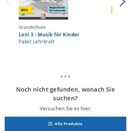
NEU
NEU
Grundschule
Kinderga
Lani 3 - Musik für Kinder
Alle m
Paket Lehrkraft
Noch nicht gefunden, wonach Sie
suchen?
Versuchen Sie es hier:
Alle Produkte