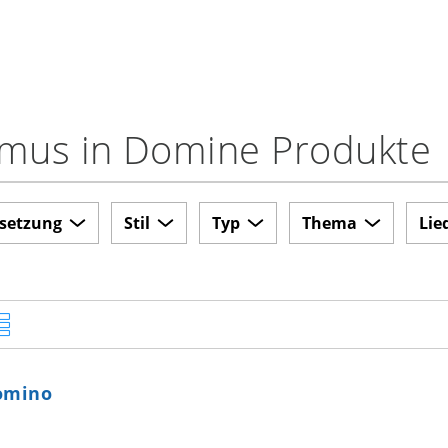
mus in Domine Produkte
setzung
Stil
Typ
Thema
Lie
omino