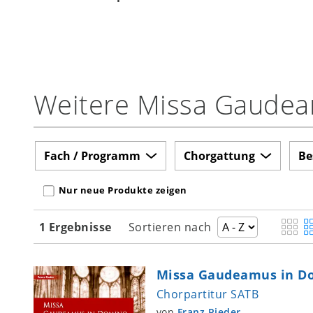
Weitere Missa Gaudea
Fach / Programm
Chorgattung
Be
Nur neue Produkte zeigen
1 Ergebnisse
Sortieren nach
Missa Gaudeamus in D
Chorpartitur SATB
von
Franz Rieder