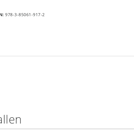
N:
978-3-85061-917-2
llen