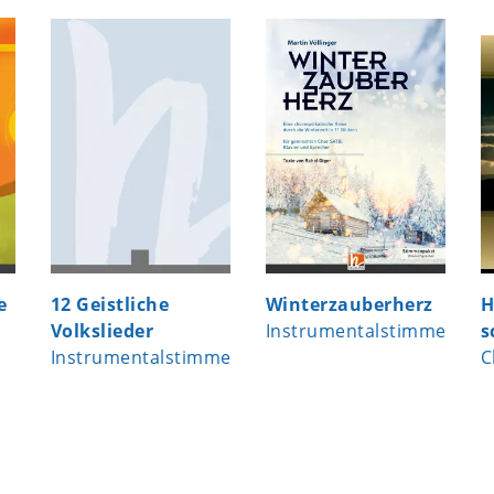
e
12 Geistliche
Winterzauberherz
H
Volkslieder
Instrumentalstimmen
s
Instrumentalstimmen
C