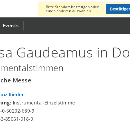
Bitte Standort bestätigen oder
Bestätige
einen anderen auswählen.
Events
sa Gaudeamus in D
umentalstimmen
sche Messe
anz Rieder
fang:
Instrumental-Einzelstimme
9-0-50202-689-9
8-3-85061-918-9