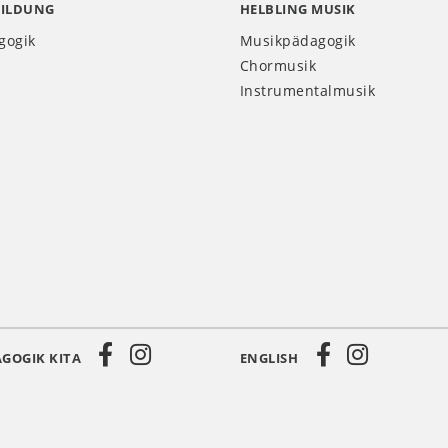
BILDUNG
HELBLING MUSIK
gogik
Musikpädagogik
Chormusik
Instrumentalmusik
GOGIK KITA
ENGLISH