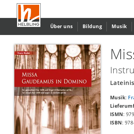
Direkt
zum
Inhalt
Über uns
Bildung
Musik
Mis
Instr
Lateini
Musik
:
Fr
Lieferum
ISMN
: 97
ISBN
: 97