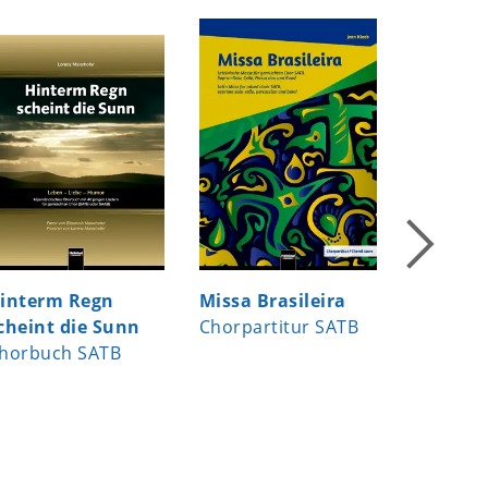
interm Regn
Missa Brasileira
4 voices
cheint die Sunn
Chorpartitur SATB
Vokala
horbuch SATB
Gesamt