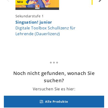
NEU
NEU
Sekundarstufe 1
Sekundar
Singsation! junior
Singsat
Digitale Toolbox Schullizenz für
Digitale
Lehrende (Dauerlizenz)
Noch nicht gefunden, wonach Sie
suchen?
Versuchen Sie es hier:
Alle Produkte