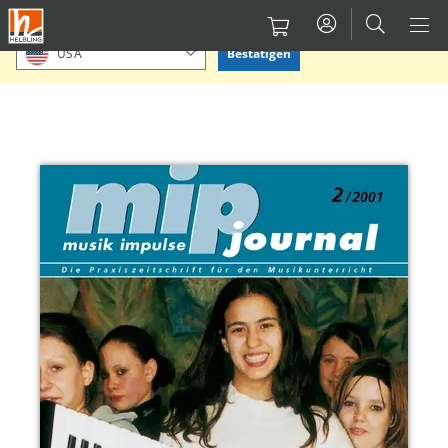
Direkt
Bitte Standort bestätigen oder einen anderen auswählen.
zum
Bestätigen
USA
Inhalt