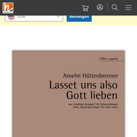
Direkt
Bitte Standort bestätigen oder einen anderen auswählen.
zum
Bestätigen
USA
Inhalt