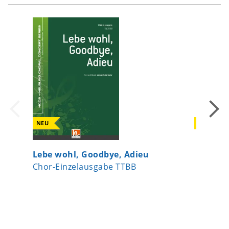
NEU
NEU
Lebe wohl, Goodbye, Adieu
Erinner
Chor-Einzelausgabe TTBB
Chor-Ei