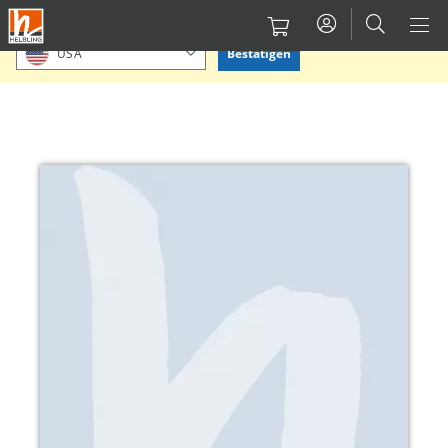
Direkt
Bitte Standort bestätigen oder einen anderen auswählen.
zum
Bestätigen
USA
Inhalt