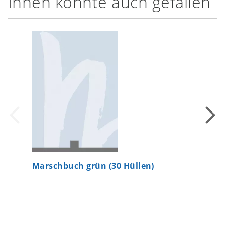
Ihnen könnte auch gefallen
Marschbuch grün (30 Hüllen)
Marschb