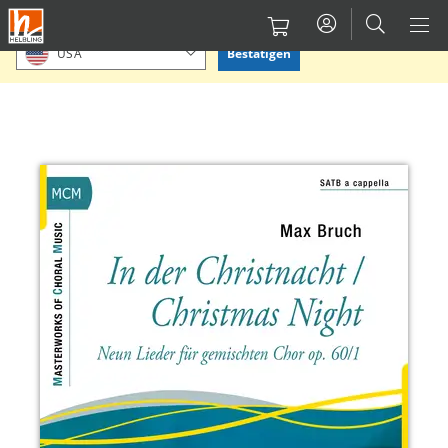
Direkt
Bitte Standort bestätigen oder einen anderen auswählen.
zum
Bestätigen
USA
Inhalt