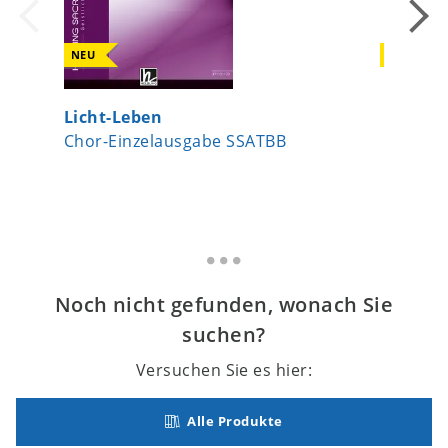
NEU
NEU
Licht-Leben
Gott is
Chor-Einzelausgabe SSATBB
Chor-Ei
Noch nicht gefunden, wonach Sie
suchen?
Versuchen Sie es hier:
Alle Produkte