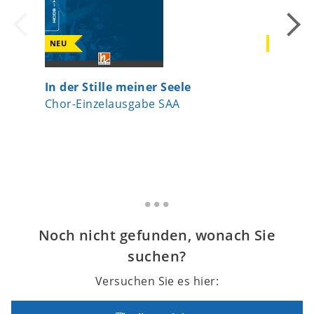
NEU
NEU
In der Stille meiner Seele
Lebe wo
Chor-Einzelausgabe SAA
Chor-Ei
Noch nicht gefunden, wonach Sie
suchen?
Versuchen Sie es hier: