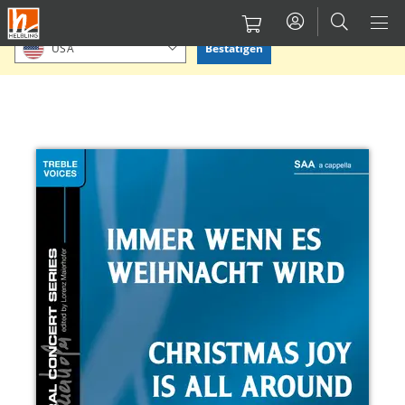
Direkt
Bitte Standort bestätigen oder einen anderen auswählen.
zum
Bestätigen
USA
Inhalt