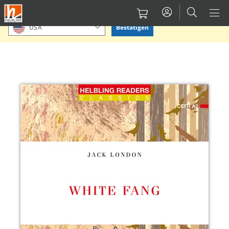
Direkt
Bitte Standort bestätigen oder einen anderen auswählen.
zum
Bestätigen
USA
Inhalt