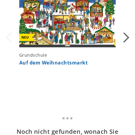
NEU
NEU
Grundschule
Grundsc
Auf dem Weihnachtsmarkt
Lani 4 
Arbeits
Noch nicht gefunden, wonach Sie