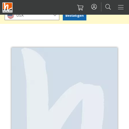
Direkt
Bitte Standort bestätigen oder einen anderen auswählen.
zum
Bestätigen
USA
Inhalt