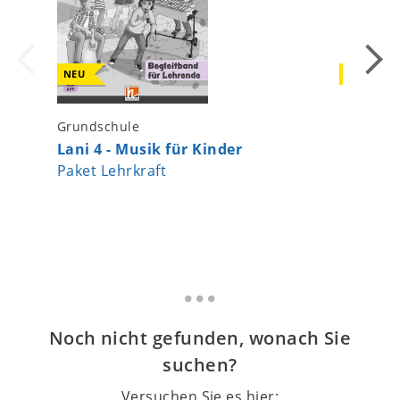
NEU
NEU
Grundschule
Grundsc
Lani 4 - Musik für Kinder
Primaca
Paket Lehrkraft
Stimm
Handbu
Noch nicht gefunden, wonach Sie
suchen?
Versuchen Sie es hier: