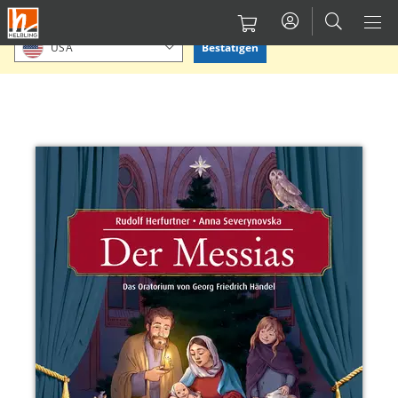
Direkt
Bitte Standort bestätigen oder einen anderen auswählen.
zum
Bestätigen
USA
Inhalt