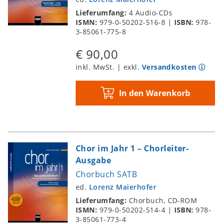
Lieferumfang:
4 Audio-CDs
ISMN:
979-0-50202-516-8
|
ISBN:
978-
3-85061-775-8
€ 90,00
inkl. MwSt. | exkl.
Versandkosten
In den Warenkorb
Chor im Jahr 1 – Chorleiter-
Ausgabe
Chorbuch SATB
ed.
Lorenz Maierhofer
Lieferumfang:
Chorbuch, CD-ROM
ISMN:
979-0-50202-514-4
|
ISBN:
978-
3-85061-773-4