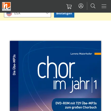
Direkt
Bitte Standort bestätigen oder einen anderen auswählen.
zum
Bestätigen
USA
Inhalt