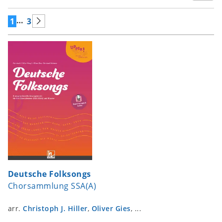
…
1
3
Deutsche Folksongs
Chorsammlung SSA(A)
arr.
Christoph J. Hiller
,
Oliver Gies
, ...