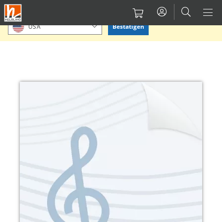
Direkt
Bitte Standort bestätigen oder einen anderen auswählen.
zum
Bestätigen
USA
Inhalt