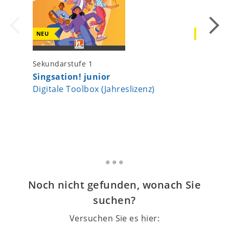
NEU
NEU
Sekundarstufe 1
Sekundar
Singsation! junior
Singsat
Digitale Toolbox (Jahreslizenz)
Digitale
Lehrend
Noch nicht gefunden, wonach Sie
suchen?
Versuchen Sie es hier: