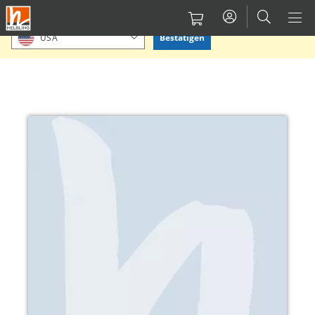
Direkt
Bitte Standort bestätigen oder einen anderen auswählen.
zum
Bestätigen
USA
Inhalt