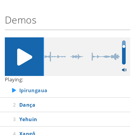
Demos
Playing:
Ipirungaua
Dança
Yehuin
Xangô