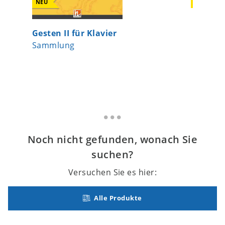
NEU
NEU
Gesten II für Klavier
The Qui
Sammlung
Sammlu
Noch nicht gefunden, wonach Sie
suchen?
Versuchen Sie es hier:
Alle Produkte