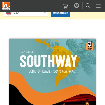
Direkt
Bitte Standort bestätigen oder einen anderen auswählen.
zum
Bestätigen
USA
Inhalt