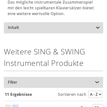
Das mögliche instrumentale Zusammenspiel
mit den leicht spielbaren Klaviersätzen bietet
eine weitere wertvolle Option.
Inhalt
Alle Jahre wieder
Weitere SING & SWING
Als ich bei meinen Schafen wacht
Bleibe bei uns, oh Herr
Instrumental Produkte
Danke für diesen guten Morgen
Es wird scho glei dumper
Halleluja-Kanon
Filter
Jingle Bells
Joy to the World
11 Ergebnisse
Sortieren nach
Leise rieselt der Schnee
Let's Sing a Song of Christmas