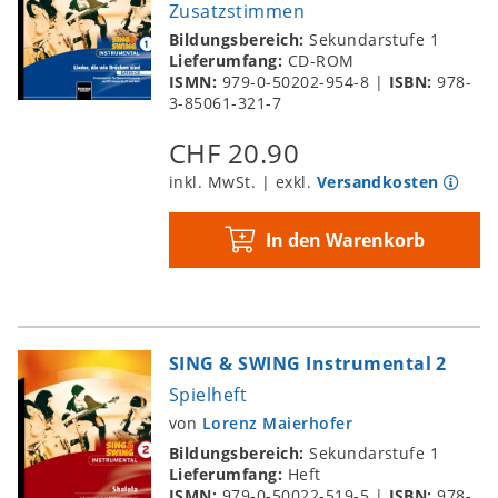
Zusatzstimmen
Bildungsbereich:
Sekundarstufe 1
Lieferumfang:
CD-ROM
ISMN:
979-0-50202-954-8
|
ISBN:
978-
3-85061-321-7
CHF 20.90
inkl. MwSt. | exkl.
Versandkosten
In den Warenkorb
SING & SWING Instrumental 2
Spielheft
von
Lorenz Maierhofer
Bildungsbereich:
Sekundarstufe 1
Lieferumfang:
Heft
ISMN:
979-0-50022-519-5
|
ISBN:
978-