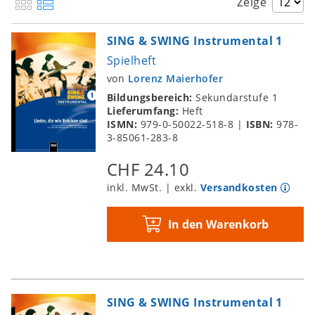
Zeige
Lobet und preiset, ihr Völker den Herrn
Maria durch ein Dornwald ging
SING & SWING Instrumental 1
Oh, du fröhliche
Spielheft
Singen wir im Schein der Kerzen
von
Lorenz Maierhofer
Stille Nacht
Bildungsbereich:
Sekundarstufe 1
Lieferumfang:
Heft
Sunny Light of Bethlehem
ISMN:
979-0-50022-518-8
|
ISBN:
978-
Wieder naht der heil'ge Stern
3-85061-283-8
CHF 24.10
inkl. MwSt. | exkl.
Versandkosten
In den Warenkorb
SING & SWING Instrumental 1