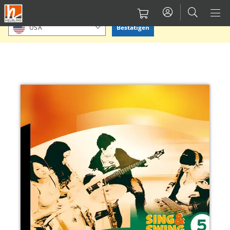
Direkt
Bitte Standort bestätigen oder einen anderen auswählen.
zum
Bestätigen
USA
Inhalt