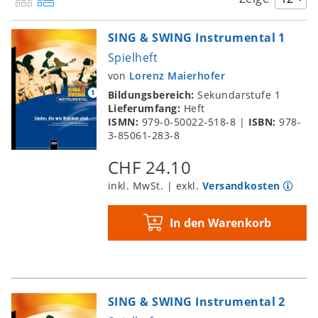
Lieder, die wie Brücken sind
Mother Earth Round
SING & SWING Instrumental 1
Happy and Free
Spielheft
Shalom chaverim
von
Lorenz Maierhofer
Guantanamera
Bildungsbereich:
Sekundarstufe 1
Lieferumfang:
Heft
ISMN:
979-0-50022-518-8
|
ISBN:
978-
3-85061-283-8
CHF 24.10
inkl. MwSt. | exkl.
Versandkosten
In den Warenkorb
SING & SWING Instrumental 2