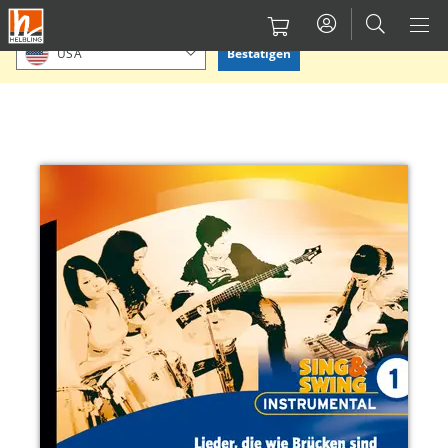
Direkt
Bitte Standort bestätigen oder einen anderen auswählen.
zum
Bestätigen
USA
Inhalt