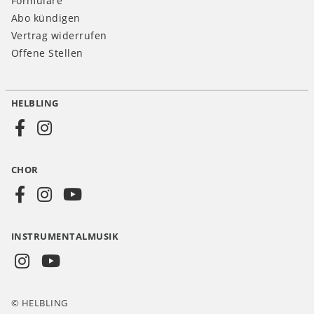
Formulare
Abo kündigen
Vertrag widerrufen
Offene Stellen
HELBLING
Social
Media
CHOR
CH
INSTRUMENTALMUSIK
© HELBLING