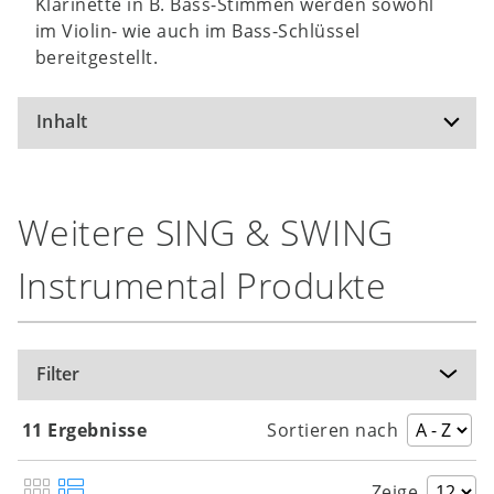
Klarinette in B. Bass-Stimmen werden sowohl
im Violin- wie auch im Bass-Schlüssel
bereitgestellt.
Inhalt
Hewenu shalom
Weitere SING & SWING
A World of Peace and Harmony
Make Love Not War
Instrumental Produkte
Down by the River
Trees /
Bäume
Blowin’ in the Wind
Filter
Freude, schöner Götterfunken
Hand in Hand with a Friend
11 Ergebnisse
Sortieren nach
Kinder - Sind so kleine Hände
Schau den Menschen nur in ihre Augen
Zeige