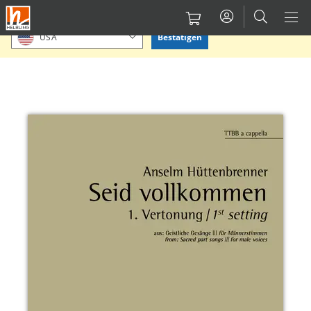
Direkt
Bitte Standort bestätigen oder einen anderen auswählen.
zum
Bestätigen
USA
Inhalt