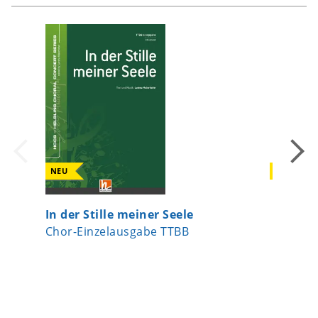
NEU
NEU
In der Stille meiner Seele
Erinner
Chor-Einzelausgabe TTBB
Chor-Ei