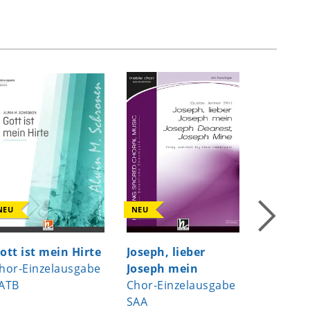
NEU
NEU
NEU
ott ist mein Hirte
Joseph, lieber
If I can 
hor-Einzelausgabe
Joseph mein
Chor-Ei
ATB
Chor-Einzelausgabe
SMATBa
SAA