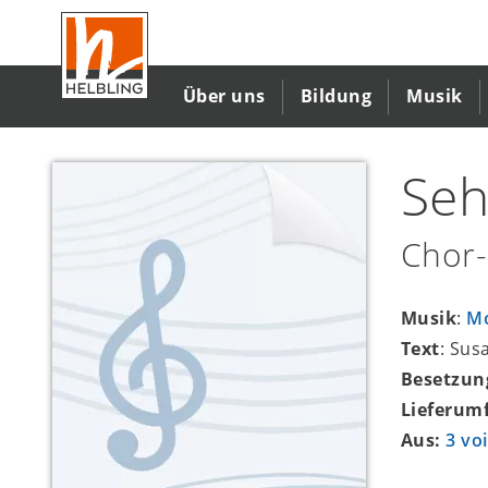
Direkt
zum
Inhalt
Über uns
Bildung
Musik
Seh
Chor-
Musik
:
Mo
Text
: Su
Besetzun
Lieferum
Aus:
3 vo