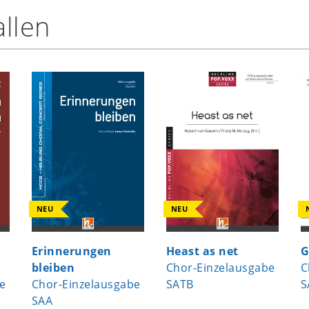
llen
NEU
NEU
Erinnerungen
Heast as net
G
bleiben
Chor-Einzelausgabe
C
e
Chor-Einzelausgabe
SATB
S
SAA