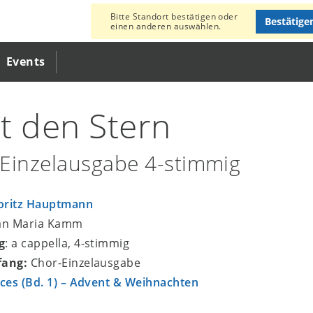
Bitte Standort bestätigen oder
Bestätige
einen anderen auswählen.
Events
t den Stern
Einzelausgabe 4-stimmig
ritz Hauptmann
san Maria Kamm
g
: a cappella, 4-stimmig
fang:
Chor-Einzelausgabe
ices (Bd. 1) – Advent & Weihnachten