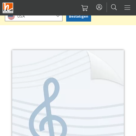
Direkt
Bitte Standort bestätigen oder einen anderen auswählen.
zum
Bestätigen
USA
Inhalt