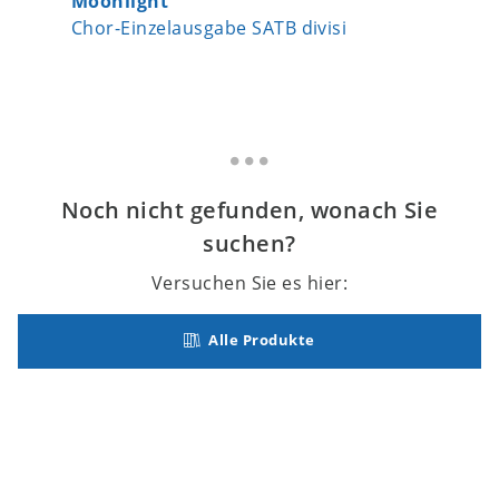
Moonlight
Lebe wo
Chor-Einzelausgabe SATB divisi
Chor-Ei
Noch nicht gefunden, wonach Sie
suchen?
Versuchen Sie es hier:
Alle Produkte