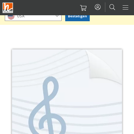
Direkt
Bitte Standort bestätigen oder einen anderen auswählen.
zum
Bestätigen
USA
Inhalt