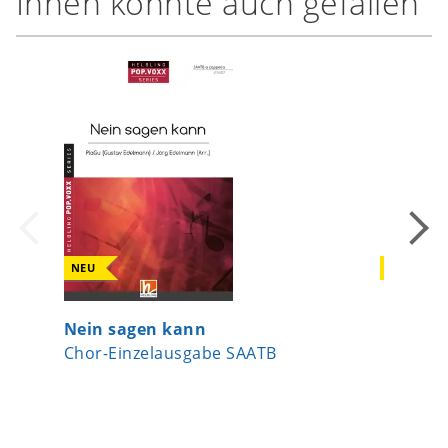
Ihnen könnte auch gefallen
NEU
NEU
Nein sagen kann
Virga Je
Chor-Einzelausgabe SAATB
Chor-Ei