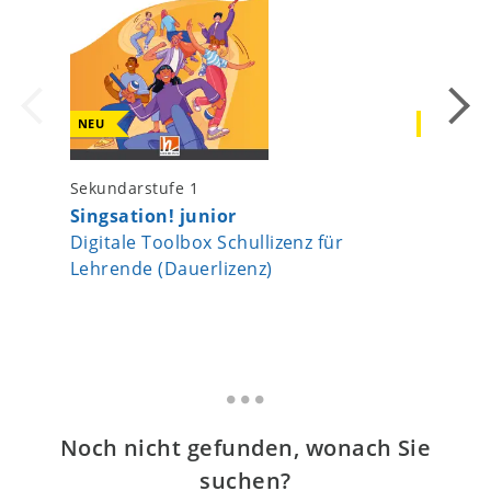
NEU
NEU
Sekundarstufe 1
Sekundar
Singsation! junior
Singsat
Digitale Toolbox Schullizenz für
Liederb
Lehrende (Dauerlizenz)
Noch nicht gefunden, wonach Sie
suchen?