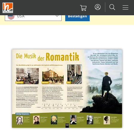
Direkt
Bitte Standort bestätigen oder einen anderen auswählen.
zum
Bestätigen
USA
Inhalt